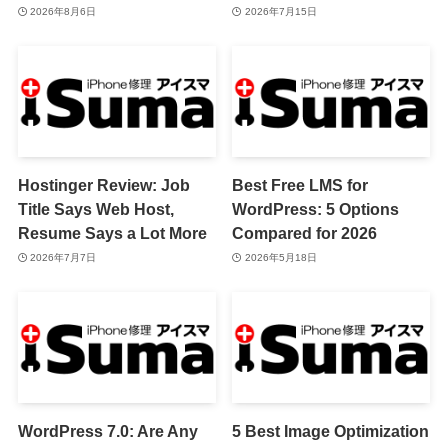
2026年8月6日
2026年7月15日
Hostinger Review: Job
Best Free LMS for
Title Says Web Host,
WordPress: 5 Options
Resume Says a Lot More
Compared for 2026
2026年7月7日
2026年5月18日
WordPress 7.0: Are Any
5 Best Image Optimization