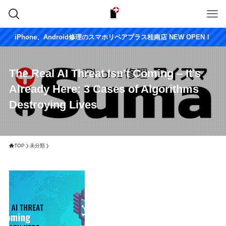
iPhone、Android修理のスマホリペアプラス桂南店 NEW OPEN！
The Real AI Threat Isn’t Coming – It’s
Already Here: 3 Cases of Algorithms
Destroying Lives
TOP
未分類