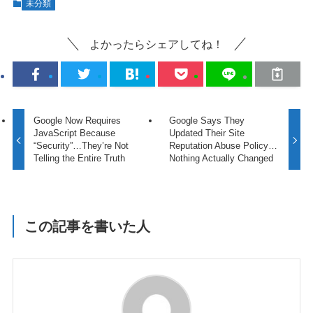
未分類
よかったらシェアしてね！
Google Now Requires
Google Says They
JavaScript Because
Updated Their Site
“Security”…They’re Not
Reputation Abuse Policy…
Telling the Entire Truth
Nothing Actually Changed
この記事を書いた人