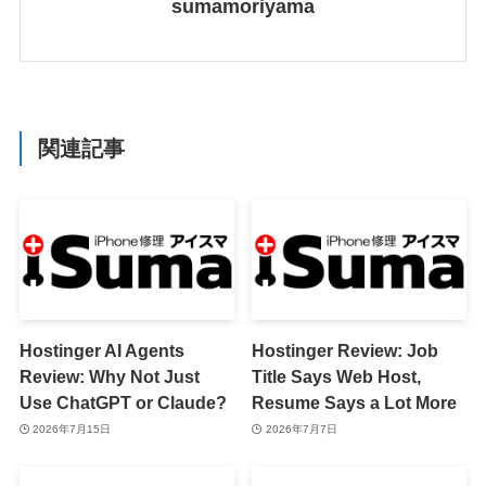
sumamoriyama
関連記事
Hostinger AI Agents
Hostinger Review: Job
Review: Why Not Just
Title Says Web Host,
Use ChatGPT or Claude?
Resume Says a Lot More
2026年7月15日
2026年7月7日