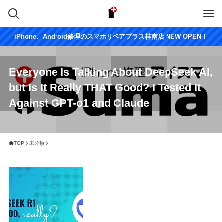
iPhone、Android修理のスマホリペアプラス桂南店 NEW OPEN！
Everyone Is Talking About DeepSeek AI,
but Is It Really THAT Good? I Tested It
Against GPT-o1 and Claude
TOP
未分類