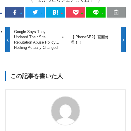
Google Says They
Updated Their Site
【iPhoneSE2】画面修
Reputation Abuse Policy…
理！！
Nothing Actually Changed
この記事を書いた人