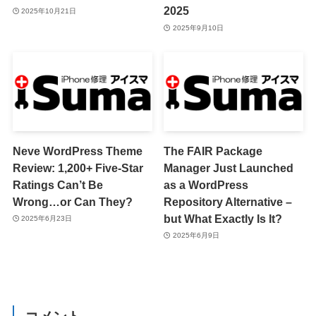
2025
2025年10月21日
2025年9月10日
Neve WordPress Theme
The FAIR Package
Review: 1,200+ Five-Star
Manager Just Launched
Ratings Can’t Be
as a WordPress
Wrong…or Can They?
Repository Alternative –
but What Exactly Is It?
2025年6月23日
2025年6月9日