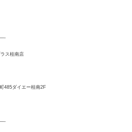
—-
プラス桂南店
485ダイエー桂南2F
—-